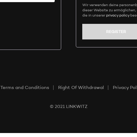
Wir verwenden deine personenb
dieser Website zu ermöglichen, 
die in unserer
privacy policy
besc
REGISTER
Terms and Conditions
Right Of Withdrawal
Privacy Pol
© 2021 LINKWITZ