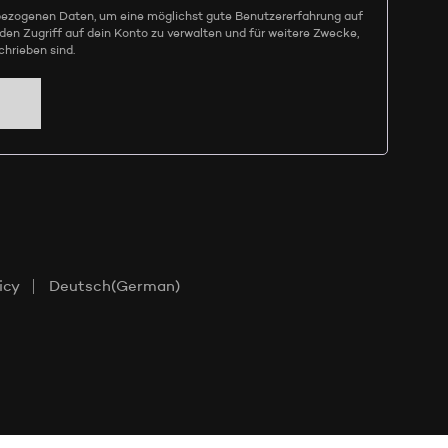
ezogenen Daten, um eine möglichst gute Benutzererfahrung auf
E
den Zugriff auf dein Konto zu verwalten und für weitere Zwecke,
N
hrieben sind.
S
I
C
H
K
E
I
N
E
P
R
O
D
icy
Deutsch
(
German
)
U
K
T
E
I
M
W
A