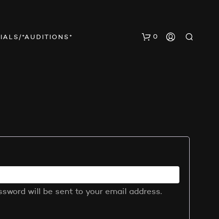
0
IALS/*AUDITIONS*
E
D
S
B
E
ssword will be sent to your email address.
F
I
N
D