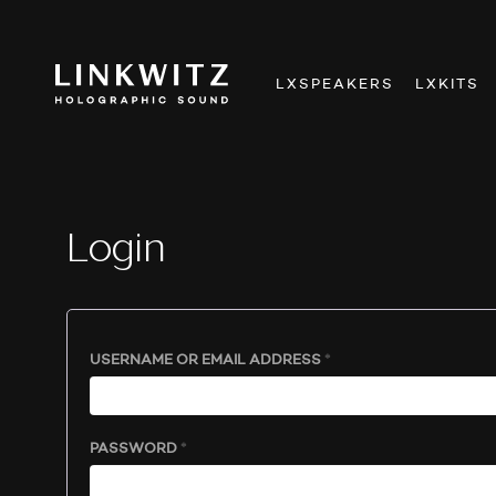
LXSPEAKERS
LXKITS
Login
REQUIRED
USERNAME OR EMAIL ADDRESS
*
REQUIRED
PASSWORD
*