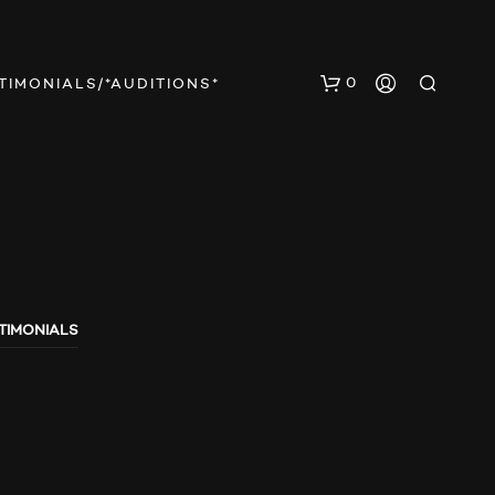
0
TIMONIALS/*AUDITIONS*
TIMONIALS
E
S
B
E
F
I
N
D